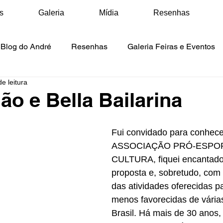
s
Galeria
Mídia
Resenhas
Blog do André
Resenhas
Galeria Feiras e Eventos
e leitura
ídia Matérias
Mídia Vídeos
Mídia Podcasts
ão e Bella Bailarina
Fui convidado para conhecer
ASSOCIAÇÃO PRÓ-ESPOR
CULTURA, fiquei encantado
proposta e, sobretudo, com 
das atividades oferecidas p
menos favorecidas de várias
Brasil. Há mais de 30 anos, 