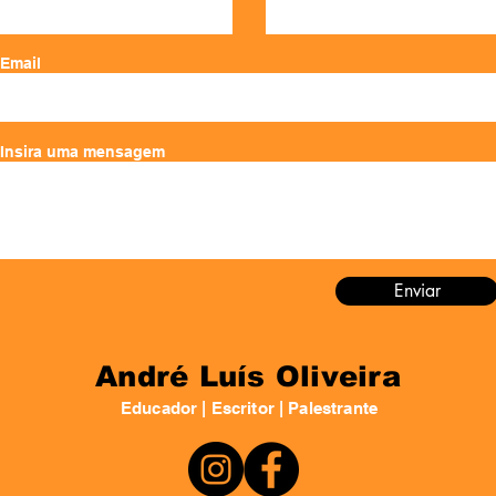
Email
Insira uma mensagem
Enviar
André Luís Oliveira
Educador | Escritor | Palestrante