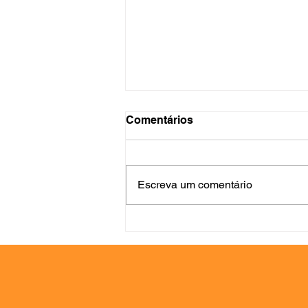
Comentários
Escreva um comentário
No meio do quintal, a
piscina