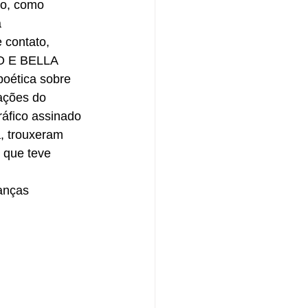
ão, como 
 
 contato, 
O E BELLA 
oética sobre 
ações do 
ráfico assinado 
, trouxeram 
 que teve 
anças 