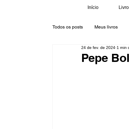
Início
Livro
Todos os posts
Meus livros
24 de fev. de 2024
1 min d
Galeria Oficinas e Visitas
M
Pepe Bol