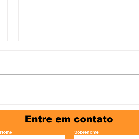
Nhac Croc
Ain
Entre em contato
Nome
Sobrenome