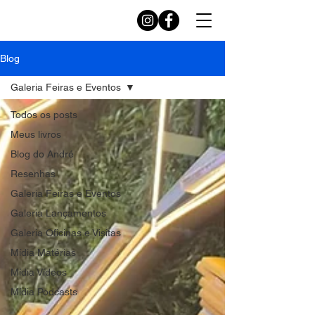
Blog
Galeria Feiras e Eventos
Todos os posts
Meus livros
Blog do André
Resenhas
Galeria Feiras e Eventos
Galeria Lançamentos
Galeria Oficinas e Visitas
Mídia Matérias
Mídia Vídeos
Mídia Podcasts