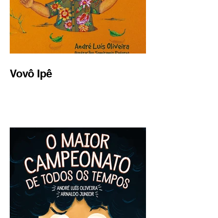
Vovô Ipê