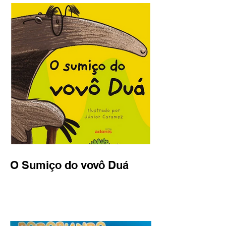
O Sumiço do vovô Duá