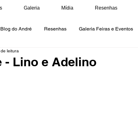
s
Galeria
Mídia
Resenhas
Blog do André
Resenhas
Galeria Feiras e Eventos
de leitura
ídia Matérias
Mídia Vídeos
Mídia Podcasts
 - Lino e Adelino