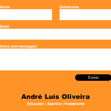
Nome
Sobrenome
Email
Insira uma mensagem
Enviar
André Luís Oliveira
Educador | Escritor | Palestrante