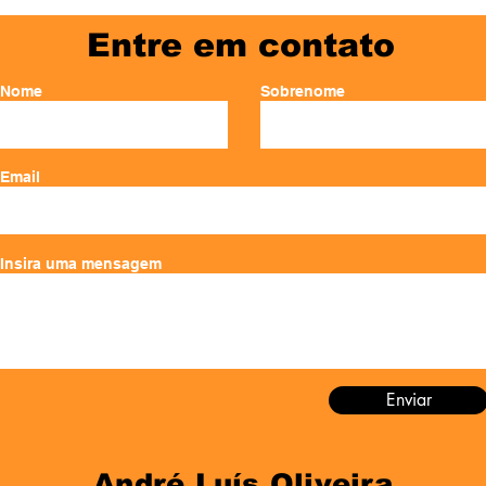
Entre em contato
Nome
Sobrenome
Email
Insira uma mensagem
Enviar
André Luís Oliveira