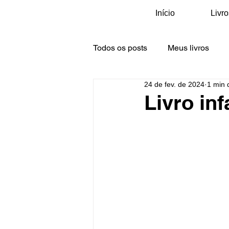
Início
Livro
Todos os posts
Meus livros
24 de fev. de 2024
1 min d
Galeria Oficinas e Visitas
M
Livro in