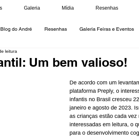
s
Galeria
Mídia
Resenhas
Blog do André
Resenhas
Galeria Feiras e Eventos
e leitura
ídia Matérias
Mídia Vídeos
Mídia Podcasts
fantil: Um bem valioso!
De acordo com um levantam
plataforma Preply, o interess
infantis no Brasil cresceu 2
janeiro e agosto de 2023. I
as crianças estão cada vez 
interessadas em leitura, o q
para o desenvolvimento cogn