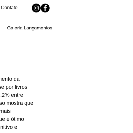
Contato
Galeria Lançamentos
ento da 
e por livros 
2,2% entre 
sso mostra que 
mais 
ue é ótimo 
itivo e 