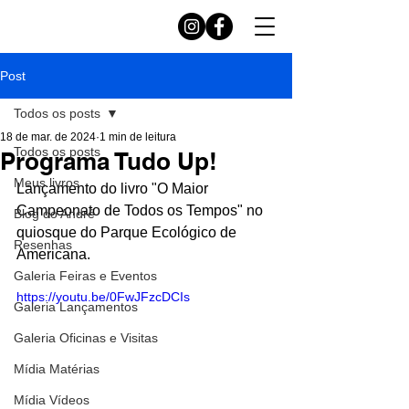
Post
Todos os posts
18 de mar. de 2024
1 min de leitura
Todos os posts
Programa Tudo Up!
Meus livros
Lançamento do livro "O Maior 
Campeonato de Todos os Tempos" no 
Blog do André
quiosque do Parque Ecológico de 
Resenhas
Americana.
Galeria Feiras e Eventos
https://youtu.be/0FwJFzcDCIs
Galeria Lançamentos
Galeria Oficinas e Visitas
Mídia Matérias
Mídia Vídeos